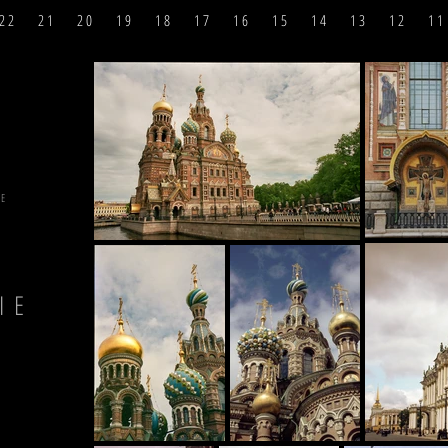
2 2
2 1
2 0
1 9
1 8
1 7
1 6
1 5
1 4
1 3
1 2
1 1
PE
E
IE