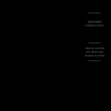
VALERIE ANDREÏ
FLORENCE PHILIPPE
cliquer sur une photo
pour afficher toutes
les photos d'un thème