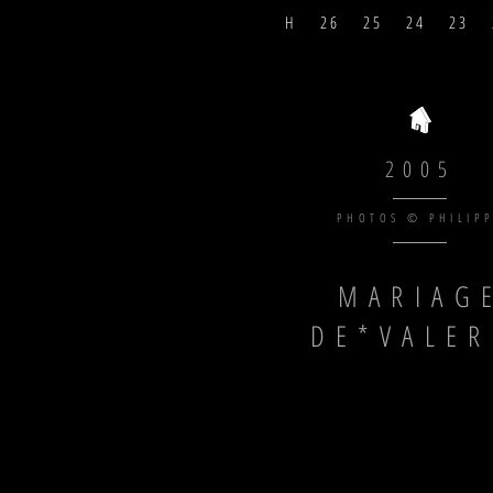
H
2 6
2 5
2 4
2 3
2005
PHOTOS © PHILIP
MARIAG
DE*VALER