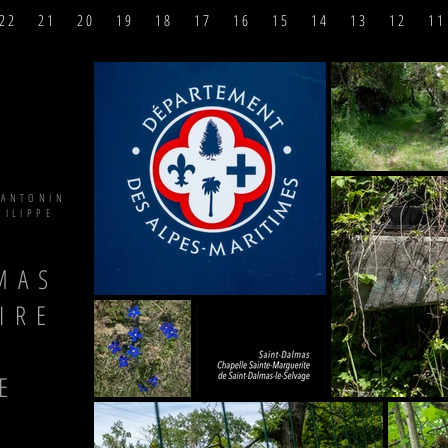
2 2
2 1
2 0
1 9
1 8
1 7
1 6
1 5
1 4
1 3
1 2
1 1
 ANTONIN
HILIPPE
MAS
IRE
E