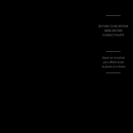
DELPHINE COLINE ANTONIN
SABINE ANTONIN
FLORENCE PHILIPPE
cliquer sur une photo
pour afficher toutes
les photos d'un thème