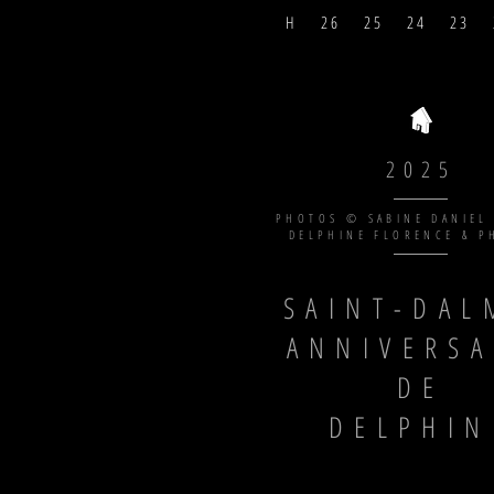
H
2 6
2 5
2 4
2 3
2025
PHOTOS © SABINE DANIEL
DELPHINE FLORENCE & P
SAINT-DAL
ANNIVERSA
DE
DELPHIN