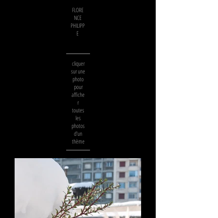
FLORE
NCE
PHILIPP
E
cliquer
sur une
photo
pour
affiche
r
toutes
les
photos
d'un
thème