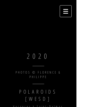
2020
PHOTOS © FLORENCE &
PHILIPPE
POLAROIDS
[WESD]
Vacances à Saint-Dalmas